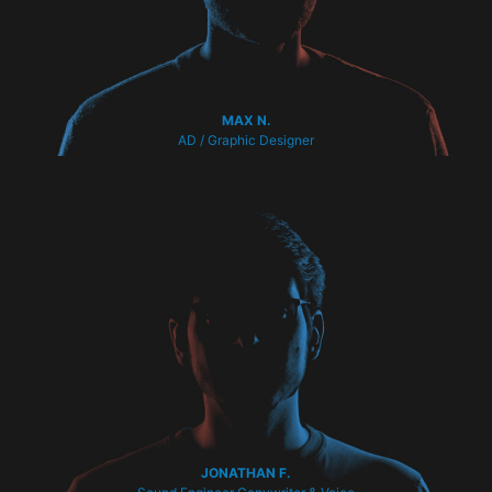
MAX N.
AD / Graphic Designer
JONATHAN F.