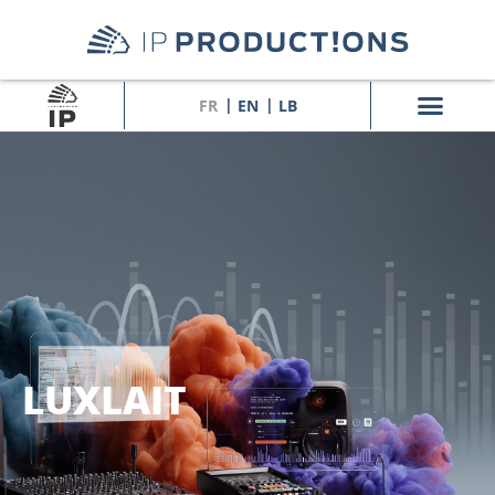
FR
EN
LB
LUXLAIT