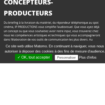
CONCEPTEURS-
PRODUCTEURS
Du briefing à la livraison du matériel, du répondeur téléphonique au spot
cinéma, IP PRODUCTIONS vous simplifie l’audiovisuel. Que vous ayez déjà
un concept ou que vous souhaitiez avoir notre input, vous trouverez chez
nous les compétences artistiques et techniques qui vous accompagneront
dans l’élaboration de vos outils de communication les plus divers. Au
meilleur rapport qualité/efficacité/prix.
Ce site web utilise Matomo. En continuant à naviguer, vous nous
autoriser à déposer des cookies à des fins de mesure d'audience.
✓ OK, tout accepter
Plus d'infos
Personnaliser
IP Luxembourg Sàrl
43, Boulevard Pierre Frieden
L-1543 Luxembourg
+352 44 70 70-1
production@ipl.lu
| Protection des données privées