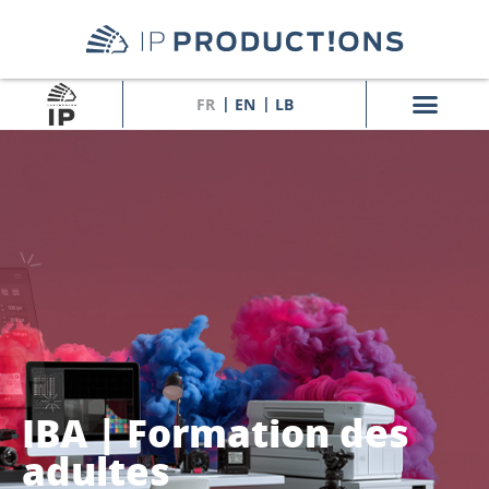
FR
EN
LB
IBA | Formation des
adultes