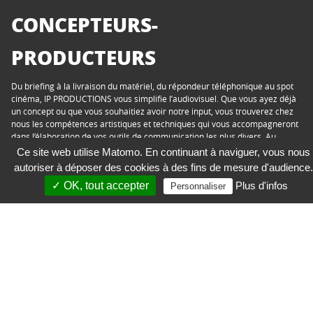
CONCEPTEURS-
PRODUCTEURS
Du briefing à la livraison du matériel, du répondeur téléphonique au spot
cinéma, IP PRODUCTIONS vous simplifie l’audiovisuel. Que vous ayez déjà
un concept ou que vous souhaitiez avoir notre input, vous trouverez chez
nous les compétences artistiques et techniques qui vous accompagneront
dans l’élaboration de vos outils de communication les plus divers. Au
meilleur rapport qualité/efficacité/prix.
Ce site web utilise Matomo. En continuant à naviguer, vous nous
autoriser à déposer des cookies à des fins de mesure d'audience.
✓ OK, tout accepter
Plus d'infos
Personnaliser
IP Luxembourg Sàrl
43, Boulevard Pierre Frieden
L-1543 Luxembourg
+352 44 70 70-1
production@ipl.lu