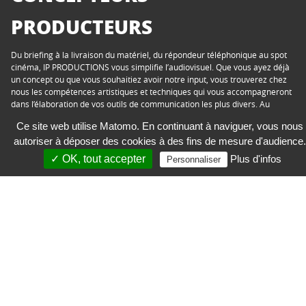
PRODUCTEURS
Du briefing à la livraison du matériel, du répondeur téléphonique au spot
cinéma, IP PRODUCTIONS vous simplifie l’audiovisuel. Que vous ayez déjà
un concept ou que vous souhaitiez avoir notre input, vous trouverez chez
nous les compétences artistiques et techniques qui vous accompagneront
dans l’élaboration de vos outils de communication les plus divers. Au
meilleur rapport qualité/efficacité/prix.
Ce site web utilise Matomo. En continuant à naviguer, vous nous
autoriser à déposer des cookies à des fins de mesure d'audience.
✓ OK, tout accepter
Plus d'infos
Personnaliser
IP Luxembourg Sàrl
43, Boulevard Pierre Frieden
L-1543 Luxembourg
+352 44 70 70-1
production@ipl.lu
| Protection des données privées
© 2026 IP Luxembourg Sàrl
| Déclaration d'accessibilité