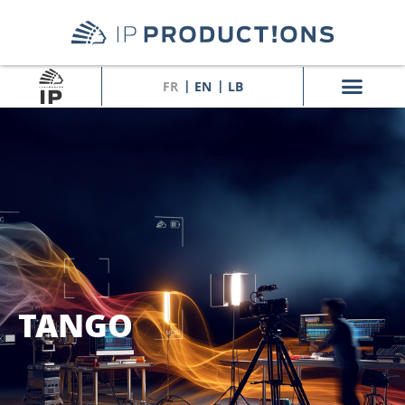
FR
EN
LB
TANGO