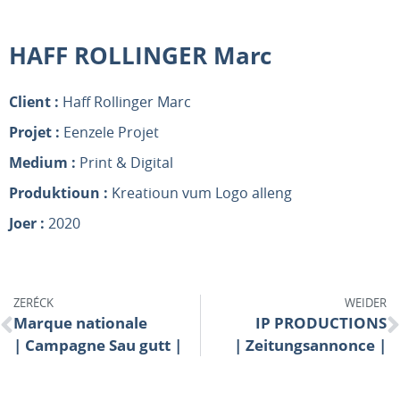
HAFF ROLLINGER Marc
Client :
Haff Rollinger Marc
Projet :
Eenzele Projet
Medium :
Print & Digital
Produktioun :
Kreatioun vum Logo alleng
Joer :
2020
ZERÉCK
WEIDER
Marque nationale
IP PRODUCTIONS
| Campagne Sau gutt |
| Zeitungsannonce |