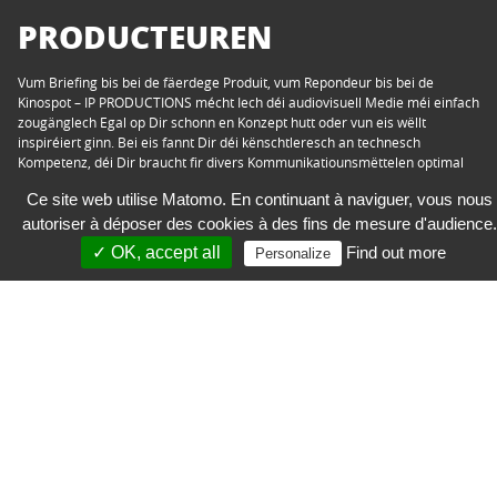
PRODUCTEUREN
Vum Briefing bis bei de fäerdege Produit, vum Repondeur bis bei de
Kinospot – IP PRODUCTIONS mécht Iech déi audiovisuell Medie méi einfach
zougänglech Egal op Dir schonn en Konzept hutt oder vun eis wëllt
inspiréiert ginn. Bei eis fannt Dir déi kënschtleresch an technesch
Kompetenz, déi Dir braucht fir divers Kommunikatiounsmëttelen optimal
ze notzen. An dat mam beschte Präis-Leeschtungs-Verhältnis.
Ce site web utilise Matomo. En continuant à naviguer, vous nous
autoriser à déposer des cookies à des fins de mesure d'audience.
✓ OK, accept all
Find out more
Personalize
IP Luxembourg Sàrl
43, Boulevard Pierre Frieden
L-1543 Luxembourg
+352 44 70 70-1
production@ipl.lu
| Protektioun vu perséinlechen Donnéeën
© 2026 IP Luxembourg Sàrl
| Erklärung zur Barrièrefräiheet