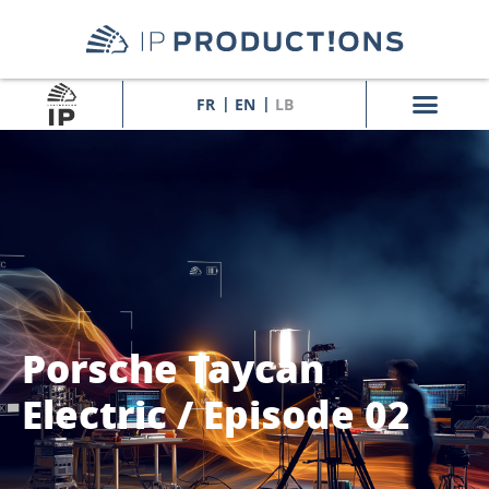
FR
EN
LB
Porsche Taycan
Electric / Episode 02