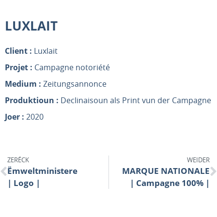
LUXLAIT
Client :
Luxlait
Projet :
Campagne notoriété
Medium :
Zeitungsannonce
Produktioun :
Declinaisoun als Print vun der Campagne
Joer :
2020
ZERÉCK
WEIDER
Ëmweltministere
MARQUE NATIONALE
| Logo |
| Campagne 100% |