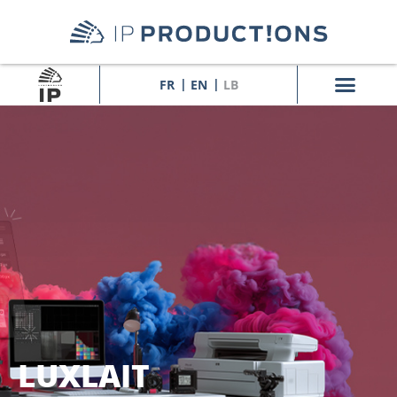
FR
EN
LB
LUXLAIT